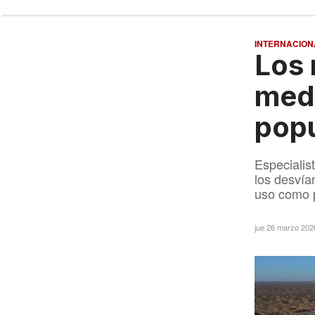
INTERNACION
Los 
med
popu
Especialis
los desvía
uso como p
jue 26 marzo 202