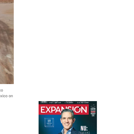
co
exico on