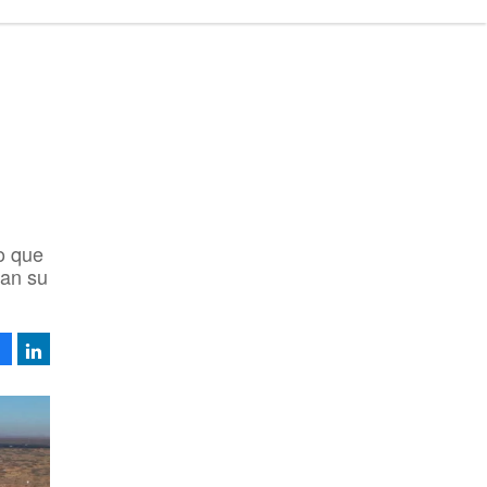
no que
zan su
Facebook
LinkedIn