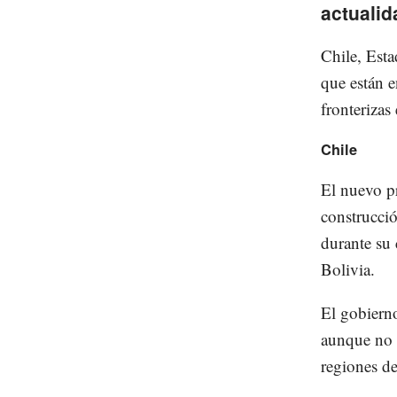
actuali
Chile, Est
que están e
fronterizas 
Chile
El nuevo pr
construcci
durante su 
Bolivia.
El gobierno
aunque no p
regiones de