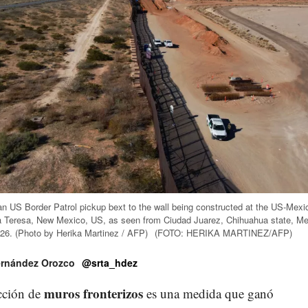
 an US Border Patrol pickup bext to the wall being constructed at the US-Mexi
a Teresa, New Mexico, US, as seen from Ciudad Juarez, Chihuahua state, M
26. (Photo by Herika Martinez / AFP)
(FOTO: HERIKA MARTINEZ/AFP)
rnández Orozco
@srta_hdez
muros fronterizos
cción de
es una medida que ganó