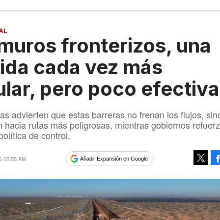
AL
muros fronterizos, una
ida cada vez más
lar, pero poco efectiva
tas advierten que estas barreras no frenan los flujos, si
n hacia rutas más peligrosas, mientras gobiernos refuer
olítica de control.
6 05:55 AM
Añadir Expansión en Google
Tweet