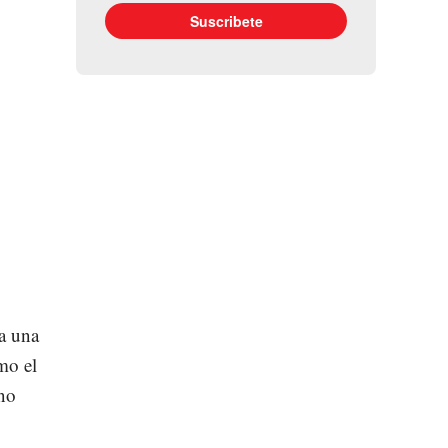
a una
mo el
 no