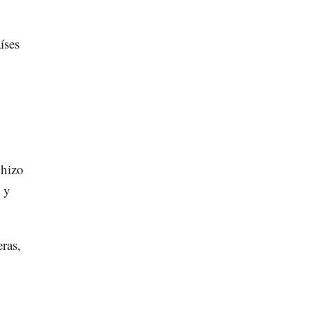
íses
 hizo
 y
ras,