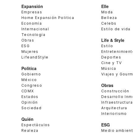
Expansión
Elle
Empresas
Moda
Home Expansión Politica
Belleza
Economía
Celebs
Internacional
Estilo de vida
Tecnología
Life & Style
Obras
ESG
Estilo
Mujeres
Entretenimient
LifeandStyle
Deportes
Cine y TV
Política
Música
Gobierno
Viajes y Gour
México
Obras
Congreso
CDMX
Construcción
Estados
Desarrollo Inm
Opinión
Infraestructura
Sociedad
Arquitectura
Interiorismo
Quién
ESG
Espectáculos
Realeza
Medio ambien