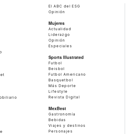
El ABC del ESG
Opinión
Mujeres
Actualidad
Liderazgo
Opinión
Especiales
o
Sports Illustrated
Futbol
Beisbol
Futbol Americano
met
Basquetbol
Más Deporte
Lifestyle
Revista Digital
obiliario
MexBest
Gastronomía
Bebidas
Viajes y destinos
Personajes
te