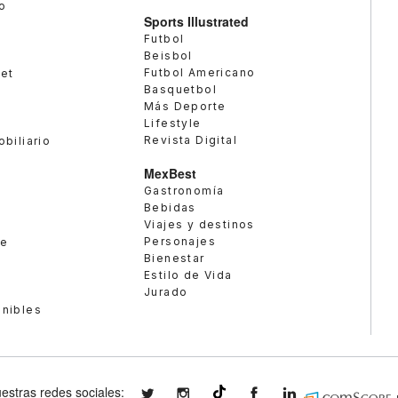
o
Sports Illustrated
Futbol
Beisbol
Futbol Americano
met
Basquetbol
Más Deporte
Lifestyle
Revista Digital
obiliario
MexBest
Gastronomía
Bebidas
Viajes y destinos
Personajes
te
Bienestar
Estilo de Vida
Jurado
enibles
estras redes sociales:
expansionmx
expansionmx
ExpansionMex
expansion