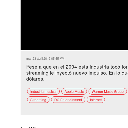
mar 23 abril 2019 05:55 PM
Pese a que en el 2004 esta industria tocó fon
streaming le inyectó nuevo impulso. En lo q
dólares.
Industria musical
Apple Music
Warner Music Group
Streaming
DC Entertainment
Internet