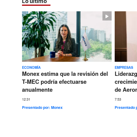
Lo último
ECONOMÍA
EMPRESAS
Monex estima que la revisión del
Lideraz
T-MEC podría efectuarse
crecimie
anualmente
de Aero
12:31
7:53
Presentado por:
Monex
Presentado 