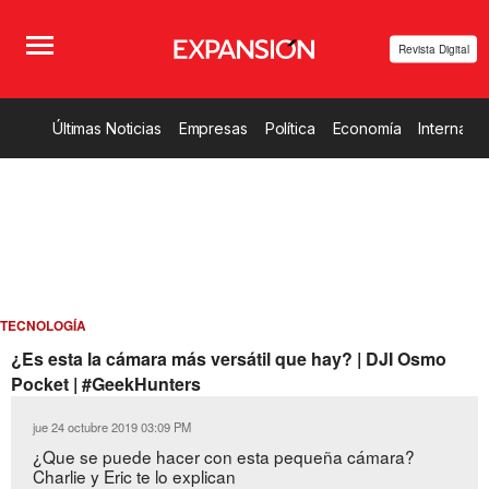
Revista Digital
Últimas Noticias
Empresas
Política
Economía
Internacio
TECNOLOGÍA
¿Es esta la cámara más versátil que hay? | DJI Osmo
Pocket | #GeekHunters
jue 24 octubre 2019 03:09 PM
¿Que se puede hacer con esta pequeña cámara?
Charlie y Eric te lo explican