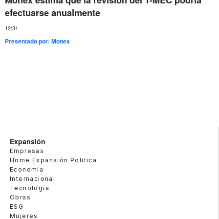
Monex estima que la revisión del T-MEC podría
efectuarse anualmente
12:31
Presentado por:
Monex
Expansión
Empresas
Home Expansión Politica
Economía
Internacional
Tecnología
Obras
ESG
Mujeres