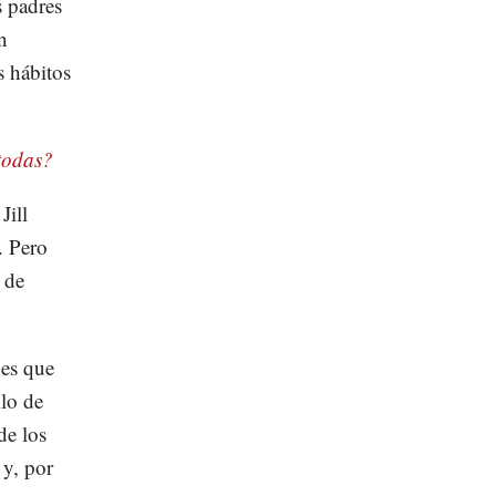
s padres
n
s hábitos
todas?
Jill
. Pero
 de
es que
ilo de
de los
 y, por