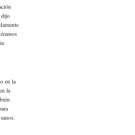
ación
 dijo
ndamente
o éramos
ia
o en la
en la
mbién
para
 sanos.