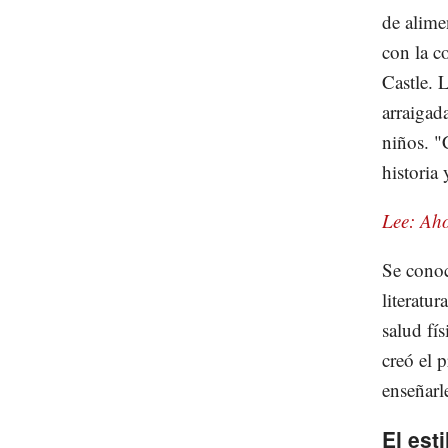
de alime
con la c
Castle. 
arraigad
niños. "
historia 
Lee: Aho
Se conoc
literatur
salud fí
creó el 
enseñarl
El esti