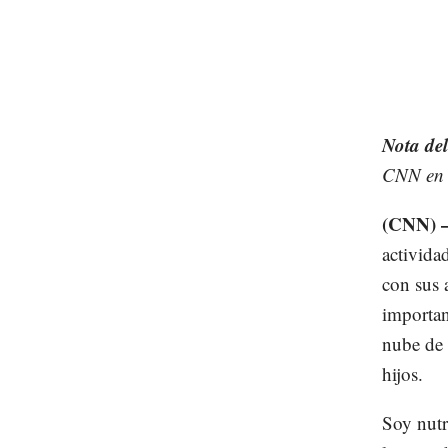
Nota del
CNN en t
(CNN)
actividad
con sus 
importan
nube de 
hijos.
Soy nutr