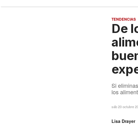
TENDENCIAS
De l
alim
buen
exp
Si elimina
los alimen
sáb 20 octubre 2
Lisa Drayer