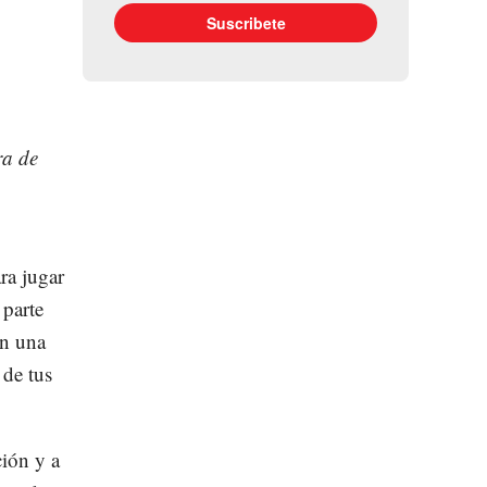
ra de
ara jugar
 parte
en una
 de tus
ción y a