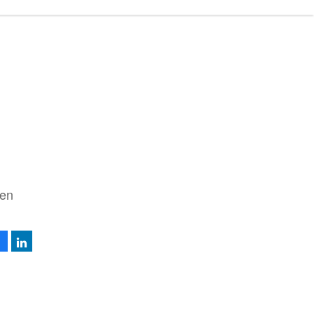
 en
Facebook
LinkedIn