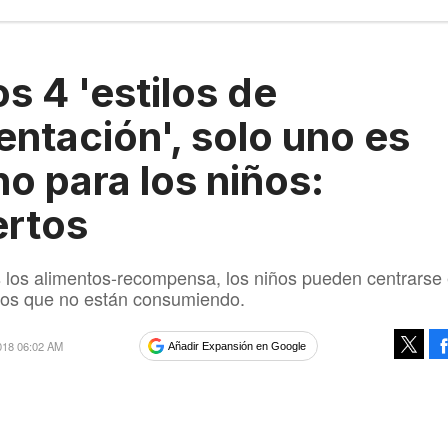
os 4 'estilos de
entación', solo uno es
o para los niños:
ertos
s los alimentos-recompensa, los niños pueden centrarse
tos que no están consumiendo.
018 06:02 AM
Añadir Expansión en Google
Tweet