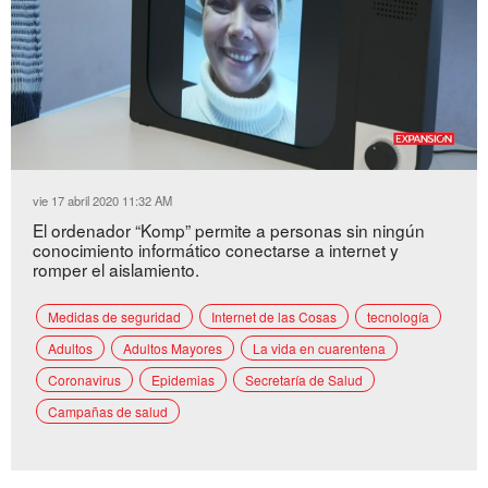
Loaded
:
Unmute
30.56%
vie 17 abril 2020 11:32 AM
El ordenador “Komp” permite a personas sin ningún
conocimiento informático conectarse a internet y
romper el aislamiento.
Medidas de seguridad
Internet de las Cosas
tecnología
Adultos
Adultos Mayores
La vida en cuarentena
Coronavirus
Epidemias
Secretaría de Salud
Campañas de salud