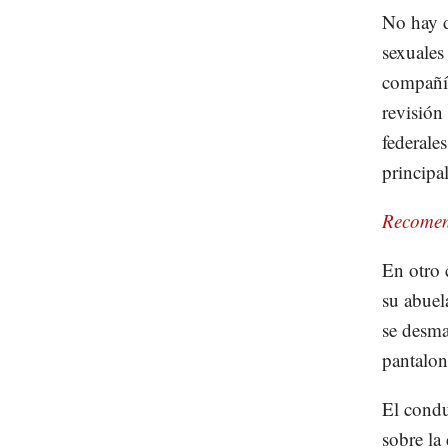
No hay d
sexuales
compañía
revisión 
federale
principa
Recomen
En otro 
su abuel
se desma
pantalone
El condu
sobre la