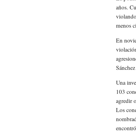
años. Cu
violando
menos c
En novie
violació
agresion
Sánchez 
Una inve
103 cond
agredir 
Los cond
nombrado
encontró