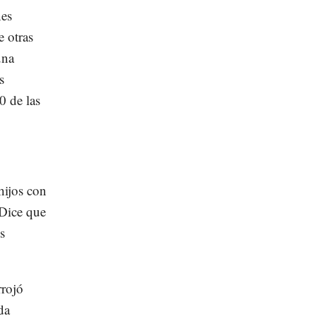
nes
e otras
una
s
0 de las
hijos con
 Dice que
s
rrojó
da