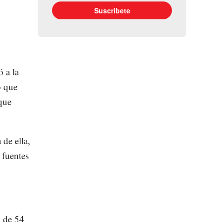
 a la
o que
 que
de ella,
 fuentes
, de 54