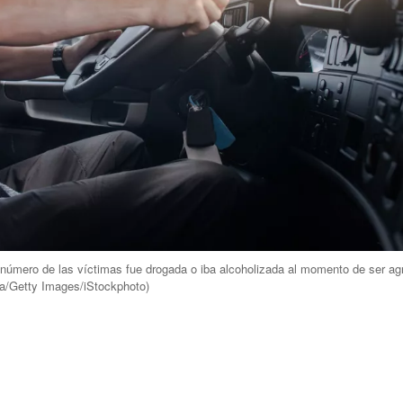
número de las víctimas fue drogada o iba alcoholizada al momento de ser ag
a/Getty Images/iStockphoto
)