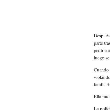
Después 
parte tra
pedirle 
luego se
Cuando r
violándo
familiari
Ella pud
La polic