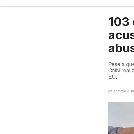
103 
acus
abus
Pese a que
CNN realiz
EU.
jue 17 mayo 201