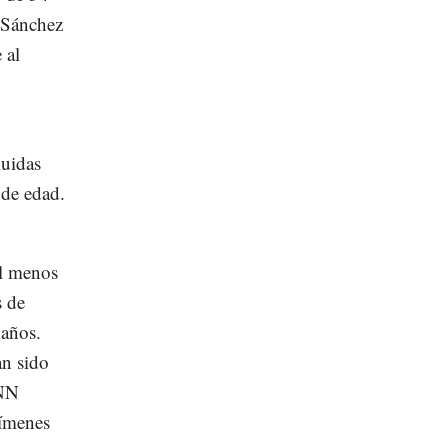
 Sánchez
 al
luidas
 de edad.
al menos
s de
 años.
an sido
CNN
rímenes