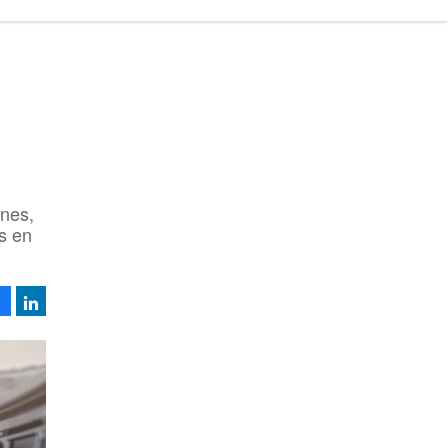
ones,
es en
Facebook
LinkedIn