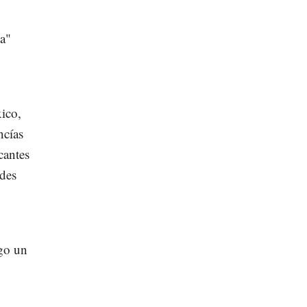
ca"
ico,
ncías
cantes
ades
igo un