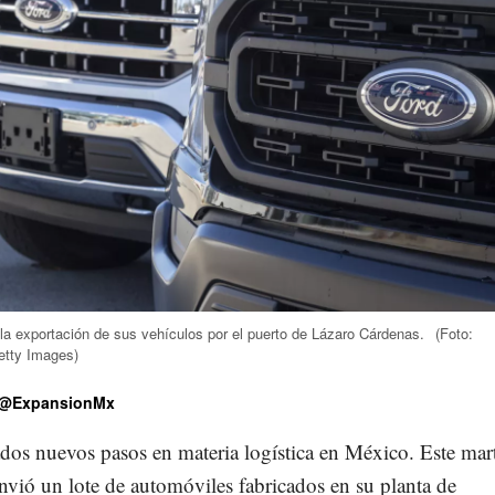
 la exportación de sus vehículos por el puerto de Lázaro Cárdenas.
(Foto:
etty Images)
@ExpansionMx
dos nuevos pasos en materia logística en México. Este mart
vió un lote de automóviles fabricados en su planta de