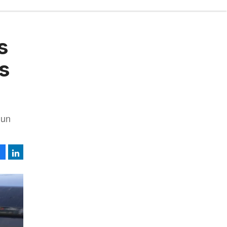
s
s
 un
Facebook
LinkedIn