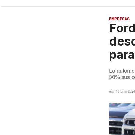
EMPRESAS
Ford
desd
para
La automot
30% sus co
mar 18 junio 202