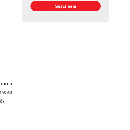
tino a
mas en
és