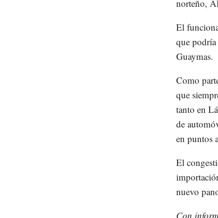
norteño, A
El funciona
que podría
Guaymas.
Como parte
que siempr
tanto en L
de automóv
en puntos 
El congest
importación
nuevo pano
Con inform