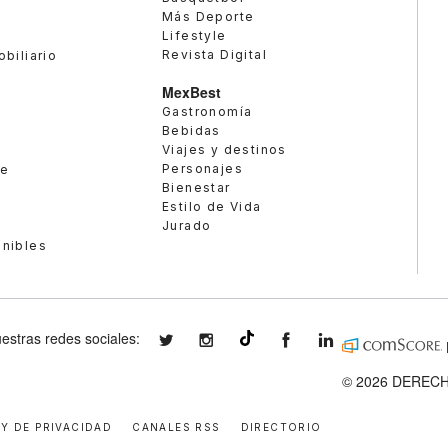
Más Deporte
Lifestyle
Revista Digital
obiliario
MexBest
Gastronomía
Bebidas
Viajes y destinos
Personajes
te
Bienestar
Estilo de Vida
Jurado
enibles
estras redes sociales:
expansionmx
expansionmx
ExpansionMex
expansion
@expansion.mx
© 2026 DERECH
 Y DE PRIVACIDAD
CANALES RSS
DIRECTORIO