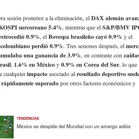
DAX alemán avan
ra sesión posterior a la eliminación, el
KOSPI surcoreano 5.4%
S&P/BMV IP
, mientras que el
retrocedió 0.9%
Bovespa brasileño cayó 0.9%
, el
y el
olombiano perdió 0.9%
merc
. Tres sesiones después, el
umulaba una ganancia de 3.9%
caída
, en contraste con
rasil
1.6% en México
0.9% en Corea del Sur
,
y
, lo que
impacto
resultado deportivo suele
ue cualquier
asociado al
rápidamente superado
y
por otros factores económicos y
.
TENDENCIAS
México se despide del Mundial con un amargo adiós