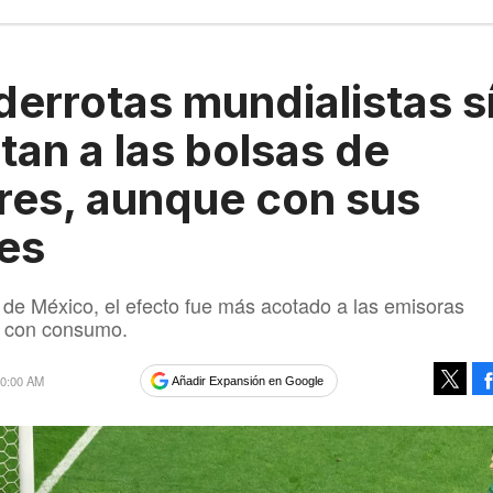
derrotas mundialistas s
tan a las bolsas de
res, aunque con sus
tes
 de México, el efecto fue más acotado a las emisoras
s con consumo.
 10:00 AM
Añadir Expansión en Google
Tweet