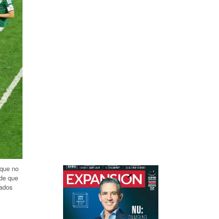
 que no
 de que
tados