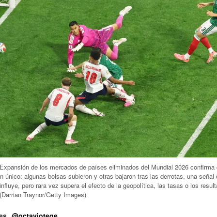
 Expansión de los mercados de países eliminados del Mundial 2026 confirma
ón único: algunas bolsas subieron y otras bajaron tras las derrotas, una señal
influye, pero rara vez supera el efecto de la geopolítica, las tasas o los resul
(Darrian Traynor/Getty Images)
es
@octaviotege