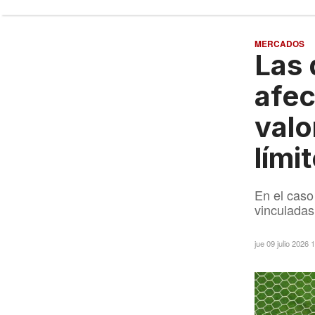
MERCADOS
Las 
afec
valo
lími
En el caso
vinculada
jue 09 julio 2026