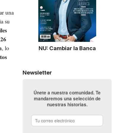
ar una
ia su
les
026
n
, lo
NU: Cambiar la Banca
tos
Newsletter
Únete a nuestra comunidad. Te
mandaremos una selección de
nuestras historias.