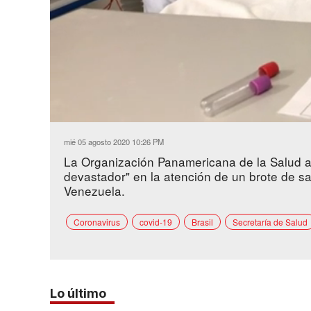
Loaded
:
Unmute
36.66%
mié 05 agosto 2020 10:26 PM
La Organización Panamericana de la Salud a
devastador" en la atención de un brote de sar
Venezuela.
Coronavirus
covid-19
Brasil
Secretaría de Salud
Lo último