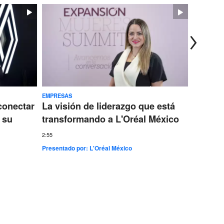
EMPRESAS
TECNOLOG
conectar
La visión de liderazgo que está
Ericss
 su
transformando a L'Oréal México
conect
más gr
2:55
Presentado por:
L'Oréal México
7:35
Presentad