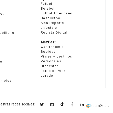
Futbol
Beisbol
Futbol Americano
met
Basquetbol
Más Deporte
Lifestyle
Revista Digital
obiliario
MexBest
Gastronomía
Bebidas
Viajes y destinos
Personajes
te
Bienestar
Estilo de Vida
Jurado
enibles
estras redes sociales:
expansionmx
expansionmx
ExpansionMex
expansion