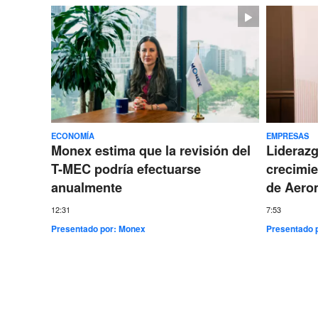
ECONOMÍA
EMPRESAS
Monex estima que la revisión del
Lideraz
T-MEC podría efectuarse
crecimie
anualmente
de Aero
12:31
7:53
Presentado por:
Monex
Presentado 