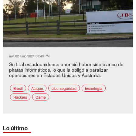
Loaded
:
Unmute
43.20%
mié 02 junio 2021 03:49 PM
Su filial estadounidense anunció haber sido blanco de
piratas informáticos, lo que la obligó a paralizar
operaciones en Estados Unidos y Australia.
Brasil
Ataque
ciberseguridad
tecnología
Hackers
Carne
Lo último