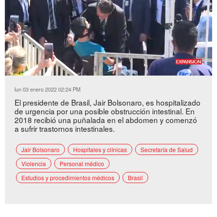
Loaded
:
Unmute
70.54%
lun 03 enero 2022 02:24 PM
El presidente de Brasil, Jair Bolsonaro, es hospitalizado
de urgencia por una posible obstrucción intestinal. En
2018 recibió una puñalada en el abdomen y comenzó
a sufrir trastornos intestinales.
Jair Bolsonaro
Hospitales y clínicas
Secretaría de Salud
Violencia
Personal médico
Estudios y procedimientos médicos
Brasil