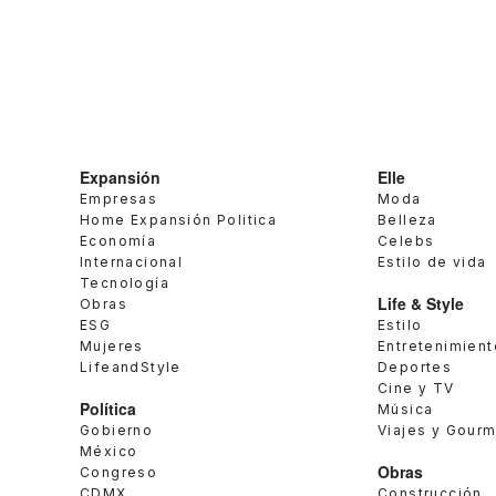
Expansión
Elle
Empresas
Moda
Home Expansión Politica
Belleza
Economía
Celebs
Internacional
Estilo de vida
Tecnología
Life & Style
Obras
ESG
Estilo
Mujeres
Entretenimient
LifeandStyle
Deportes
Cine y TV
Política
Música
Gobierno
Viajes y Gour
México
Obras
Congreso
CDMX
Construcción