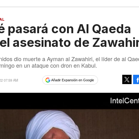
AL
 pasará con Al Qaeda
 el asesinato de Zawahir
idos dio muerte a Ayman al Zawahiri, el líder de al Qae
mingo en un ataque con dron en Kabul.
22 07:59 AM
Añadir Expansión en Google
Tweet