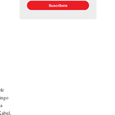
l
fe
mingo
La
Kabul,