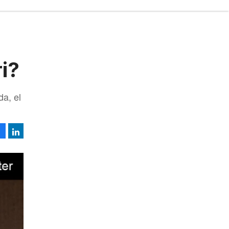
i?
da, el
Facebook
LinkedIn