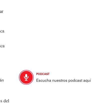
ar
ica
ica
PODCAST
tán
Escucha nuestros podcast aquí
s del