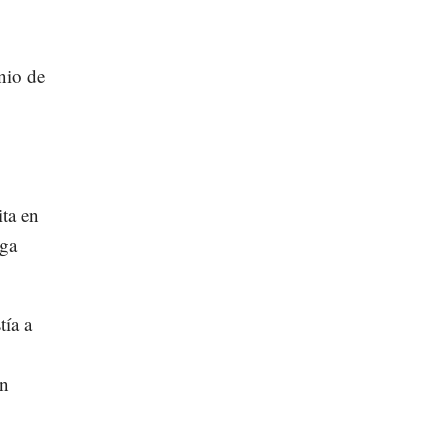
nio de
ita en
iga
tía a
ón