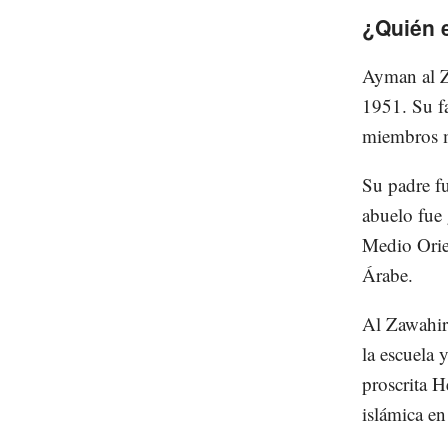
¿Quién 
Ayman al Za
1951. Su fa
miembros m
Su padre fu
abuelo fue 
Medio Orien
Árabe.
Al Zawahiri
la escuela
y
proscrita 
islámica en