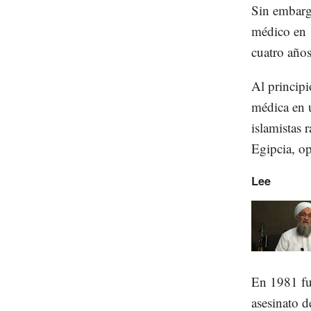
Sin embargo
médico en 1
cuatro año
Al principi
médica en u
islamistas 
Egipcia, op
Lee
En 1981 fu
asesinato d