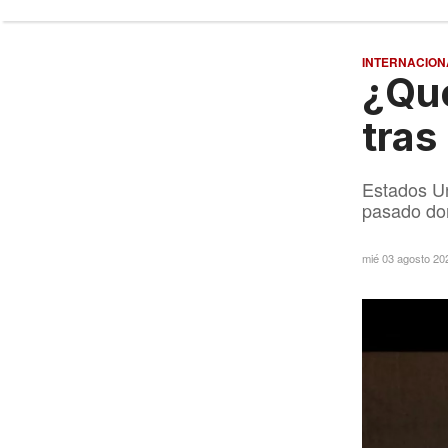
INTERNACION
¿Qué
tras
Estados Un
pasado do
mié 03 agosto 20