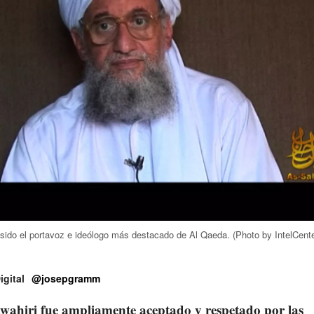
 sido el portavoz e ideólogo más destacado de Al Qaeda. (Photo by IntelCente
gital
@josepgramm
ahiri fue ampliamente aceptado y respetado por las