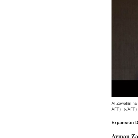
Al Zawahiri ha
AFP)
(-/AFP)
Expansión Di
Ayman Zaw