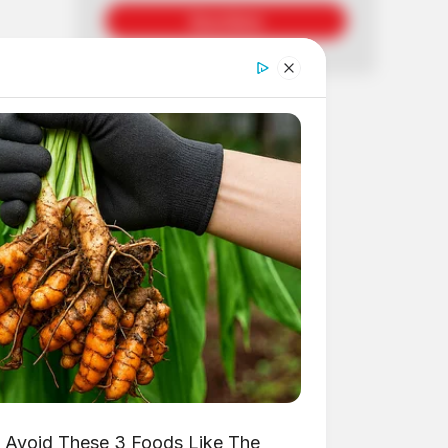
ápido
l