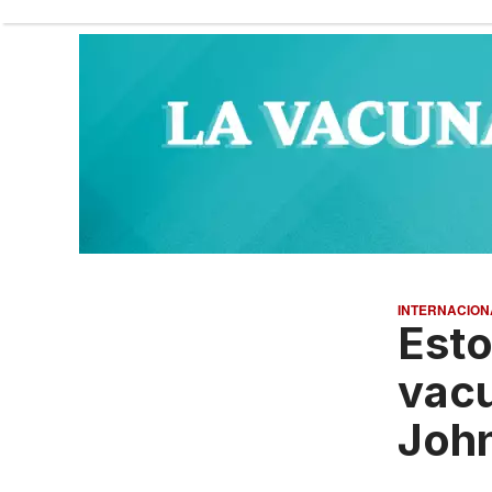
INTERNACION
Esto
vac
John