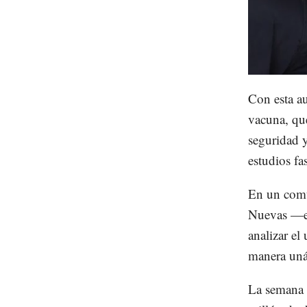
Unmute
Con esta au
vacuna, que
seguridad y
estudios fa
En un comu
Nuevas —en
analizar el
manera unán
La semana 