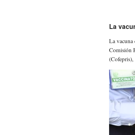
La vacu
La vacuna 
Comisión Fe
(Cofepris),