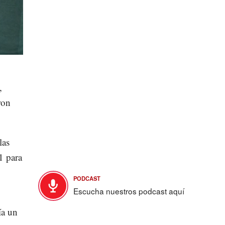
,
ron
las
1 para
PODCAST
Escucha nuestros podcast aquí
ía un