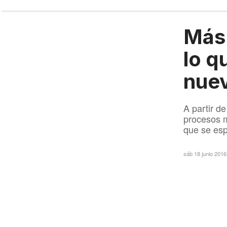
Más 
lo q
nuev
A partir d
procesos m
que se esp
sáb 18 junio 201