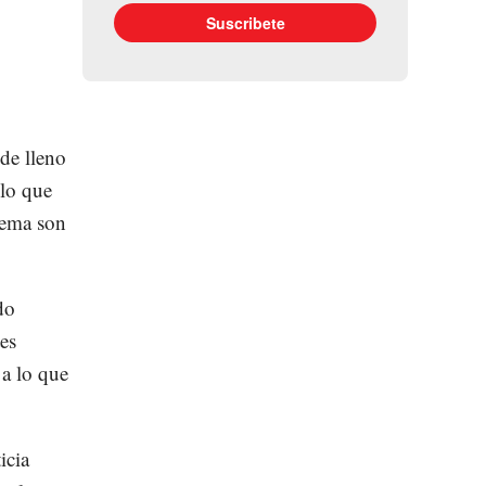
de lleno
elo que
lema son
do
es
 a lo que
icia