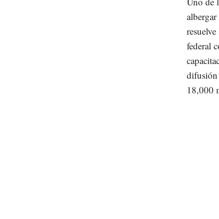
Uno de l
albergar
resuelve
federal 
capacita
difusión
18,000 m