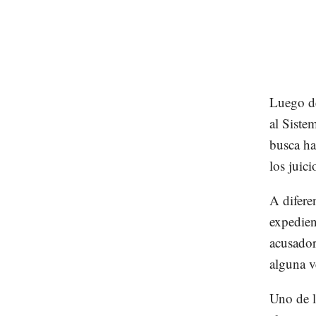
Luego de
al Siste
busca ha
los juici
A difere
expedien
acusador
alguna v
Uno de l