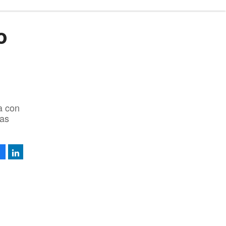
o
a con
vas
Facebook
LinkedIn