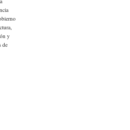
ra
ncia
gobierno
ctura,
ión y
s de