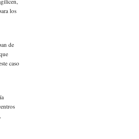
gilicen,
para los
pan de
 que
este caso
ía
centros
,