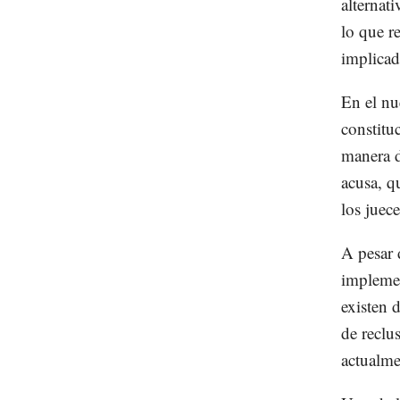
alternat
lo que r
implicad
En el nu
constitu
manera d
acusa, q
los juece
A pesar 
implemen
existen 
de reclu
actualmen