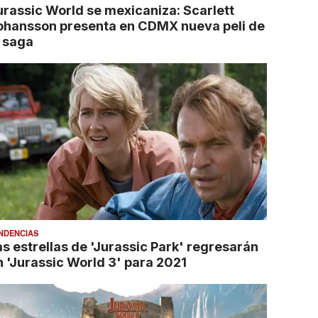
urassic World se mexicaniza: Scarlett
ohansson presenta en CDMX nueva peli de
a saga
NDENCIAS
as estrellas de 'Jurassic Park' regresarán
n 'Jurassic World 3' para 2021