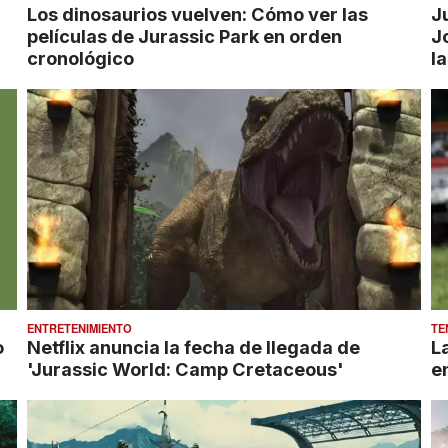
Los dinosaurios vuelven: Cómo ver las
J
películas de Jurassic Park en orden
J
cronológico
l
ENTRETENIMIENTO
TE
o
Netflix anuncia la fecha de llegada de
L
'Jurassic World: Camp Cretaceous'
e