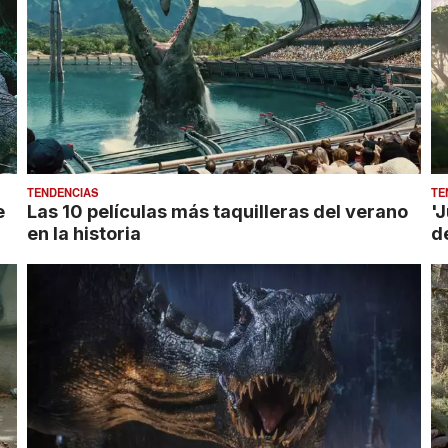
TENDENCIAS
TE
e
Las 10 películas más taquilleras del verano
'
en la historia
d