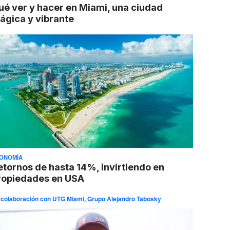
ué ver y hacer en Miami, una ciudad
ágica y vibrante
ONOMÍA
etornos de hasta 14%, invirtiendo en
ropiedades en USA
 colaboración con
UTG Miami, Grupo Alejandro Tabosky