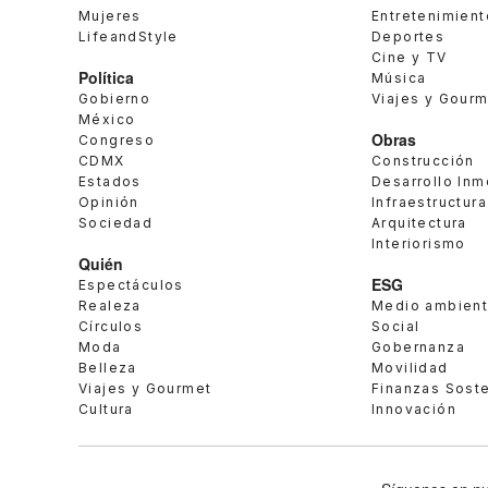
Mujeres
Entretenimient
LifeandStyle
Deportes
Cine y TV
Política
Música
Gobierno
Viajes y Gour
México
Obras
Congreso
CDMX
Construcción
Estados
Desarrollo Inm
Opinión
Infraestructura
Sociedad
Arquitectura
Interiorismo
Quién
ESG
Espectáculos
Realeza
Medio ambien
Círculos
Social
Moda
Gobernanza
Belleza
Movilidad
Viajes y Gourmet
Finanzas Sost
Cultura
Innovación