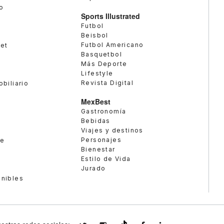
o
Sports Illustrated
Futbol
Beisbol
Futbol Americano
met
Basquetbol
Más Deporte
Lifestyle
Revista Digital
obiliario
MexBest
Gastronomía
Bebidas
Viajes y destinos
Personajes
te
Bienestar
Estilo de Vida
Jurado
enibles