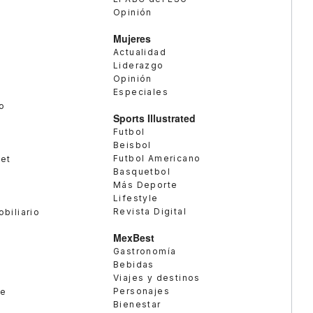
Opinión
Mujeres
Actualidad
Liderazgo
Opinión
Especiales
o
Sports Illustrated
Futbol
Beisbol
Futbol Americano
met
Basquetbol
Más Deporte
Lifestyle
Revista Digital
obiliario
MexBest
Gastronomía
Bebidas
Viajes y destinos
Personajes
te
Bienestar