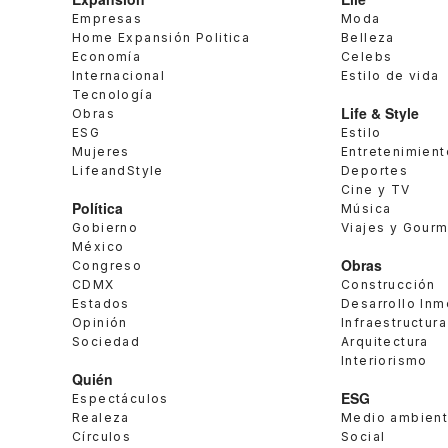
Empresas
Moda
Home Expansión Politica
Belleza
Economía
Celebs
Internacional
Estilo de vida
Tecnología
Life & Style
Obras
ESG
Estilo
Mujeres
Entretenimient
LifeandStyle
Deportes
Cine y TV
Política
Música
Gobierno
Viajes y Gour
México
Obras
Congreso
CDMX
Construcción
Estados
Desarrollo Inm
Opinión
Infraestructura
Sociedad
Arquitectura
Interiorismo
Quién
ESG
Espectáculos
Realeza
Medio ambien
Círculos
Social