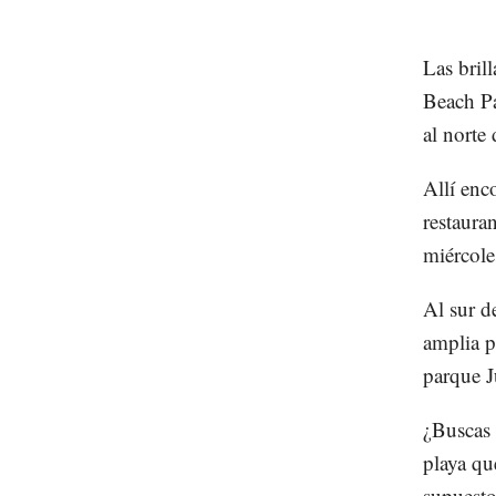
Las bril
Beach Pa
al norte
Allí enc
restaura
miércole
Al sur d
amplia p
parque J
¿Buscas 
playa qu
supuesto