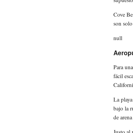
Cove Bea
son solo
null
Aeropu
Para una
fácil es
Californi
La playa
bajo la 
de arena
Justo al