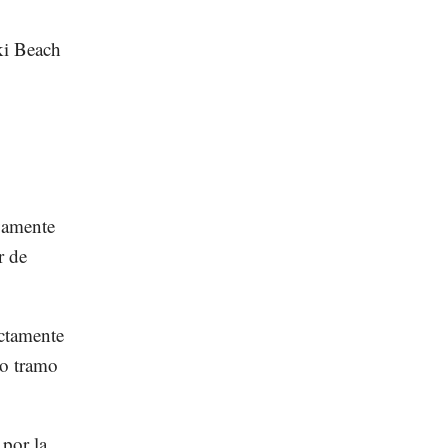
ki Beach
ivamente
r de
ectamente
io tramo
 por la