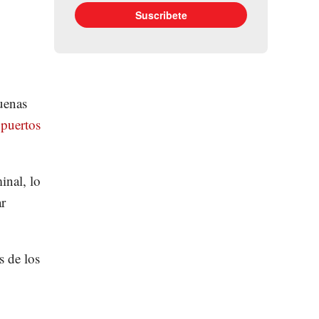
uenas
opuertos
inal, lo
ar
s de los