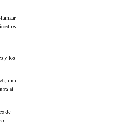
 Mamzar
lómetros
es y los
ch, una
ntra el
es de
por