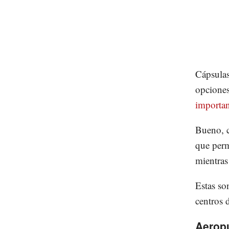
Cápsulas
opciones
importan
Bueno, c
que perm
mientras
Estas so
centros 
Aeropu