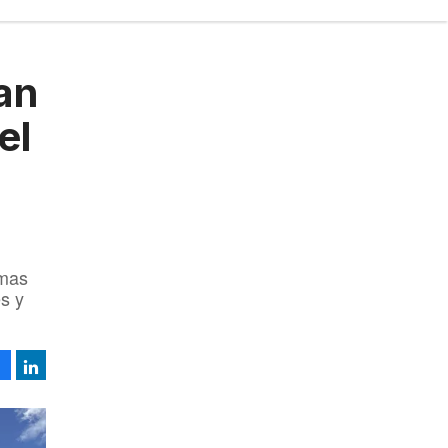
an
el
omas
s y
Facebook
LinkedIn