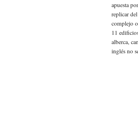
apuesta po
replicar de
complejo oc
11 edifici
alberca, c
inglés no s