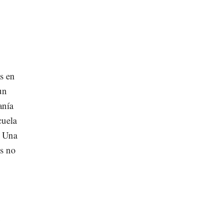
s en
un
anía
cuela
. Una
es no
.