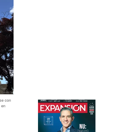
rse con
e en