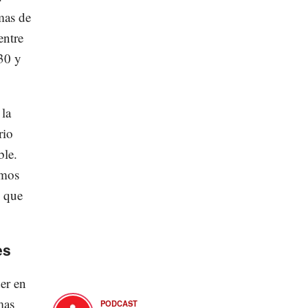
mas de
entre
 30 y
la
rio
ble.
emos
y que
es
der en
mas
PODCAST