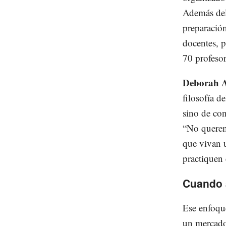
Además del
preparación
docentes, p
70 profesor
Deborah A
filosofía d
sino de con
“No querem
que vivan u
practiquen 
Cuando a
Ese enfoq
un mercado