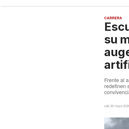
CARRERA
Escu
su m
auge
artif
Frente al a
redefinen 
convivencia
sáb 30 mayo 202