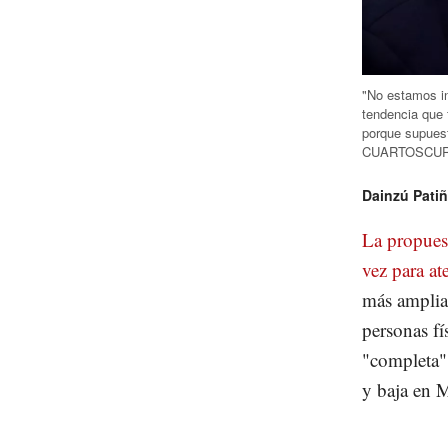
"No estamos in
tendencia que 
porque supuest
CUARTOSCURO
Dainzú Pati
La propuest
vez para a
más amplia 
personas f
"completa",
y baja en 