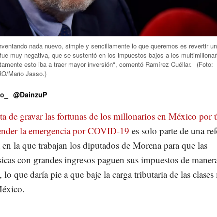
ventando nada nuevo, simple y sencillamente lo que queremos es revertir u
fue muy negativa, que se sustentó en los impuestos bajos a los multimillonar
amente esto iba a traer mayor inversión", comentó Ramírez Cuéllar.
(Foto:
/Mario Jasso.)
ño_
@DainzuP
a de gravar las fortunas de los millonarios en México por 
tender la emergencia por COVID-19
es solo parte de una re
en la que trabajan los diputados de Morena para que las
ísicas con grandes ingresos paguen sus impuestos de maner
 lo que daría pie a que baje la carga tributaria de las clase
México.