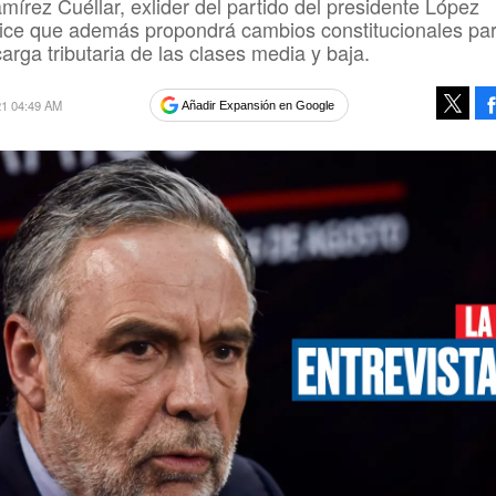
mírez Cuéllar, exlider del partido del presidente López
ice que además propondrá cambios constitucionales pa
carga tributaria de las clases media y baja.
21 04:49 AM
Añadir Expansión en Google
Tweet