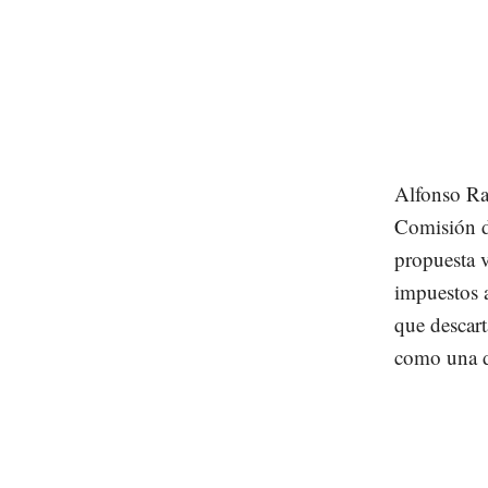
Alfonso Ra
Comisión d
propuesta 
impuestos a
que descart
como una d