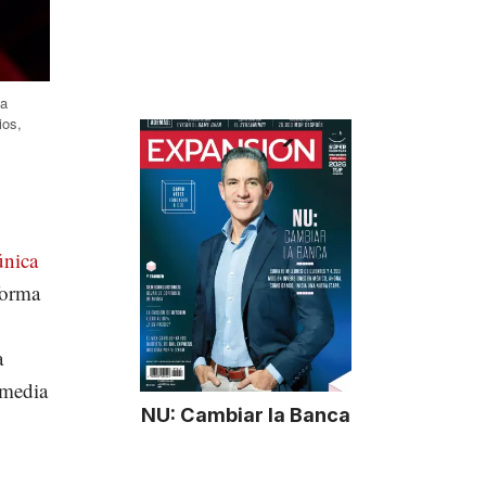
na
ios,
única
forma
a
s media
NU: Cambiar la Banca