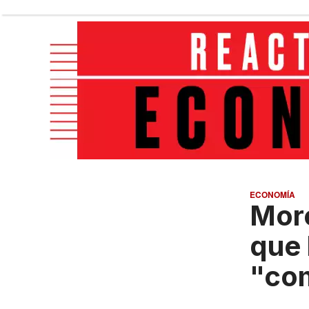
ECONOMÍA
More
que 
"co