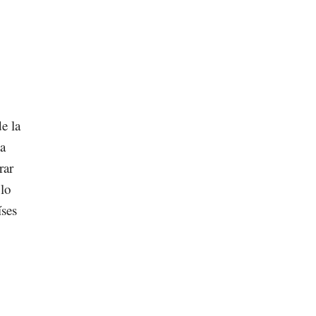
e la
la
rar
 lo
íses