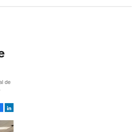
e
al de
,
Facebook
LinkedIn