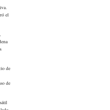
iva.
ró el
,
adena
s
cio de
aso de
átil
 lado