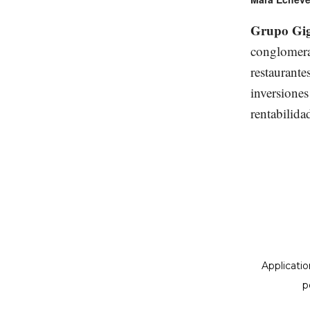
Grupo Gi
conglomera
restaurante
inversiones
rentabilida