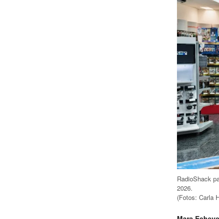
RadioShack pas
2026.
(Fotos: Carla H
Mara Echeve