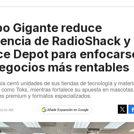
o Gigante reduce
encia de RadioShack y
ce Depot para enfocars
egocios más rentables
a cerró unidades de sus tiendas de tecnología y materi
sí como Toks, mientras fortalece su apuesta en mascotas
es premium y formatos especializados.
 05:50 AM
Añadir Expansión en Google
Tweet