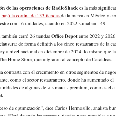
ón de las operaciones de RadioShack
es la más significat
a
bajó la cortina de 133 tiendas
de la marca en México y cer
mestre con 16 unidades, cuando en 2022 sumaban 149.
Office Depot
 también cerró 26 tiendas
entre 2022 y 2026
lausurar de forma definitiva los cinco restaurantes de la c
ory
a nivel nacional en diciembre de 2024, lo mismo que la
 The Home Store, que migraron al concepto de Casaideas.
a contrasta con el crecimiento en otros segmentos de nego
nte, como el sector restaurantero, donde ha aumentado el
unidades de algunas de sus marcas premium, como es el c
ck.
eso de optimización”, dice Carlos Hermosillo, analista burs
te. “Está dejando las marcas y tiendas poco rentables a un