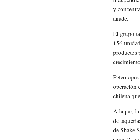
y concentrá
añade.
El grupo 
156 unidade
productos p
crecimiento
Petco oper
operación e
chilena qu
A la par, l
de taquería
de Shake S
suma 21 un