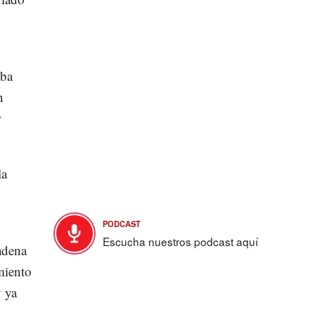
ba
n
r
la
PODCAST
Escucha nuestros podcast aquí
cadena
miento
y ya