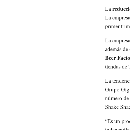
reducci
La
La empres
primer tri
La empresa
además de c
Beer Fact
tiendas de
La tendenci
Grupo Giga
número de 
Shake Sha
“Es un proc
independien