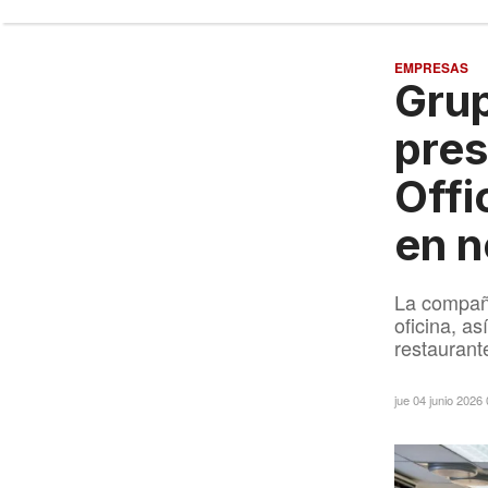
EMPRESAS
Grup
pres
Offi
en n
La compañí
oficina, a
restaurant
jue 04 junio 2026