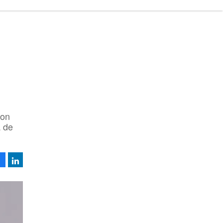
con
a de
Facebook
LinkedIn