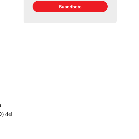
a
D) del