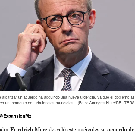
a alcanzar un acuerdo ha adquirido una nueva urgencia, ya que el gobierno a
 en un momento de turbulencias mundiales.
(Foto: Annegret Hilse/REUTERS
@ExpansionMx
Friedrich Merz
acuerdo de
ador
desveló este miércoles su