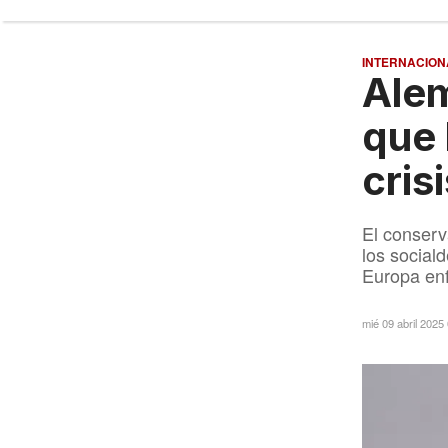
INTERNACION
Alem
que 
cris
El conserv
los socia
Europa enfr
mié 09 abril 2025