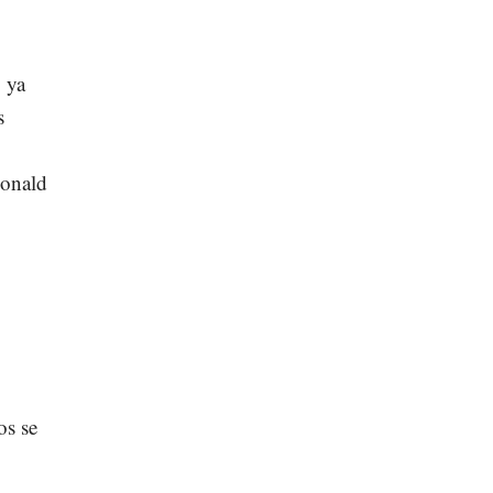
 ya
s
Donald
os se