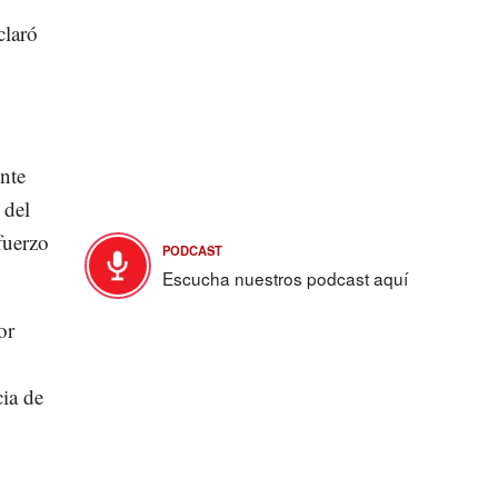
claró
ente
 del
fuerzo
PODCAST
Escucha nuestros podcast aquí
or
cia de