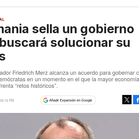
AL
ania sella un gobierno
buscará solucionar su
is
ador Friedrich Merz alcanza un acuerdo para gobernar 
ldemócratas en un momento en el que la mayor economí
enta “retos históricos”.
 05:16 PM
Añadir Expansión en Google
Tweet