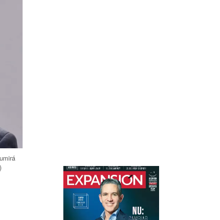
sumirá
)