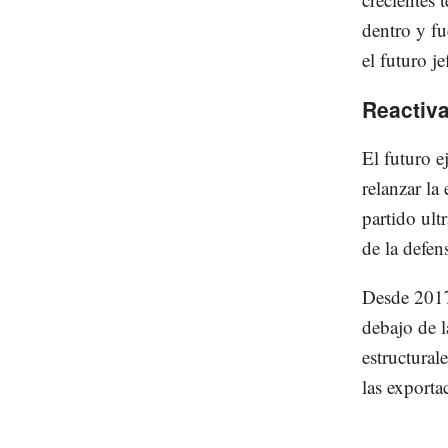
dentro y fu
el futuro j
Reactiv
El futuro e
relanzar la
partido ult
de la defe
Desde 2017
debajo de l
estructural
las exporta