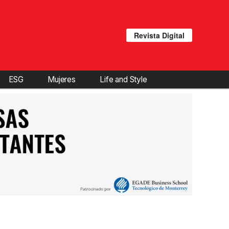
Revista Digital
ESG
Mujeres
Life and Style