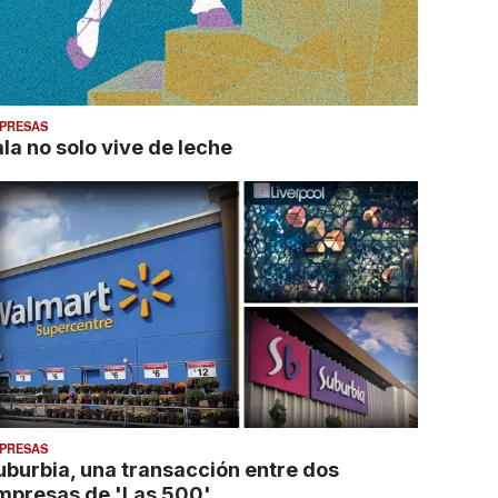
PRESAS
ala no solo vive de leche
PRESAS
uburbia, una transacción entre dos
mpresas de 'Las 500'