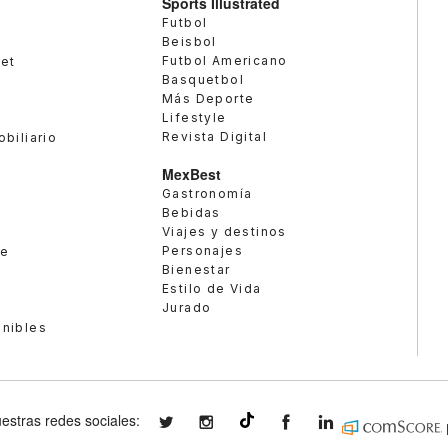
Sports Illustrated
Futbol
Beisbol
Futbol Americano
met
Basquetbol
Más Deporte
Lifestyle
Revista Digital
obiliario
MexBest
Gastronomía
Bebidas
Viajes y destinos
Personajes
te
Bienestar
Estilo de Vida
Jurado
enibles
estras redes sociales:
expansionmx
expansionmx
ExpansionMex
expansion