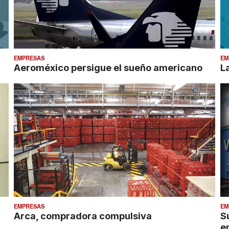
EMPRESAS
EM
Aeroméxico persigue el sueño americano
L
EMPRESAS
EM
Arca, compradora compulsiva
S
e