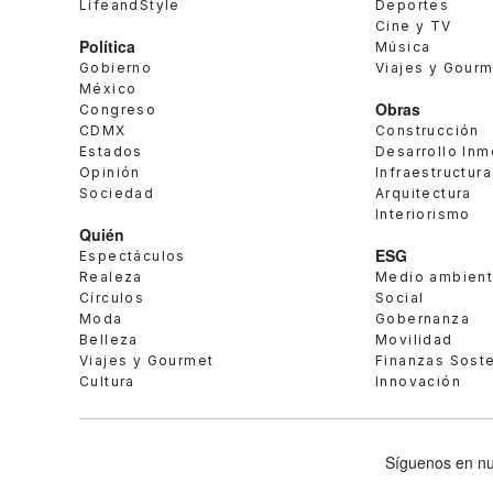
LifeandStyle
Deportes
Cine y TV
Política
Música
Gobierno
Viajes y Gour
México
Obras
Congreso
CDMX
Construcción
Estados
Desarrollo Inm
Opinión
Infraestructura
Sociedad
Arquitectura
Interiorismo
Quién
ESG
Espectáculos
Realeza
Medio ambien
Círculos
Social
Moda
Gobernanza
Belleza
Movilidad
Viajes y Gourmet
Finanzas Sost
Cultura
Innovación
Síguenos en nu