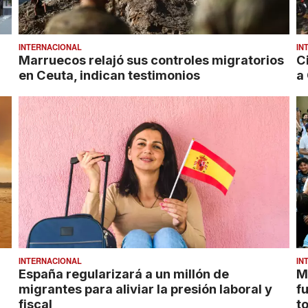
INTERNACIONAL
IN
Marruecos relajó sus controles migratorios
C
en Ceuta, indican testimonios
a
INTERNACIONAL
IN
España regularizará a un millón de
M
migrantes para aliviar la presión laboral y
f
fiscal
t