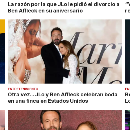
La razón por la que JLo le pidió el divorcio a
“V
Ben Affleck en su aniversario
r
ENTRETENIMIENTO
EN
Otra vez... JLo y Ben Affleck celebran boda
B
en una finca en Estados Unidos
L