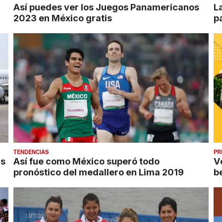
Así puedes ver los Juegos Panamericanos
L
2023 en México gratis
p
TENDENCIAS
PR
as
Así fue como México superó todo
V
pronóstico del medallero en Lima 2019
b