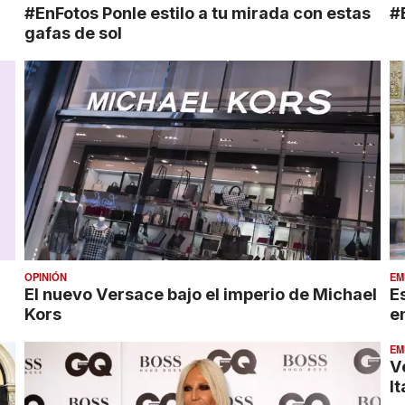
#EnFotos Ponle estilo a tu mirada con estas
#
gafas de sol
OPINIÓN
EM
El nuevo Versace bajo el imperio de Michael
E
Kors
e
EM
V
It