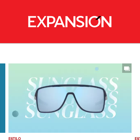
ESTILO
ES