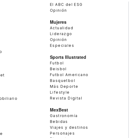
El ABC del ESG
Opinión
Mujeres
Actualidad
Liderazgo
Opinión
Especiales
o
Sports Illustrated
Futbol
Beisbol
Futbol Americano
met
Basquetbol
Más Deporte
Lifestyle
Revista Digital
obiliario
MexBest
Gastronomía
Bebidas
Viajes y destinos
Personajes
te