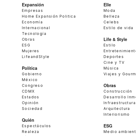
Expansión
Elle
Empresas
Moda
Home Expansión Politica
Belleza
Economía
Celebs
Internacional
Estilo de vida
Tecnología
Life & Style
Obras
ESG
Estilo
Mujeres
Entretenimient
LifeandStyle
Deportes
Cine y TV
Política
Música
Gobierno
Viajes y Gour
México
Obras
Congreso
CDMX
Construcción
Estados
Desarrollo Inm
Opinión
Infraestructura
Sociedad
Arquitectura
Interiorismo
Quién
ESG
Espectáculos
Realeza
Medio ambien