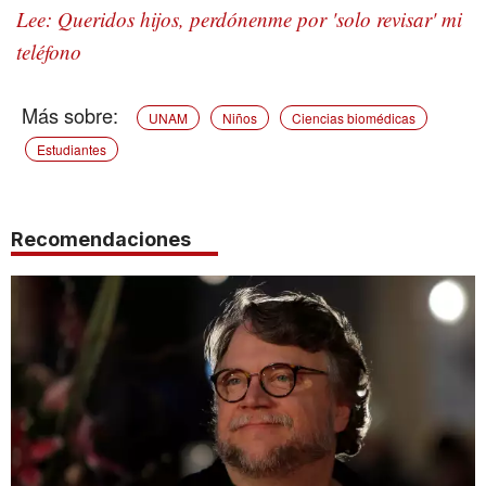
Lee: Queridos hijos, perdónenme por 'solo revisar' mi
teléfono
UNAM
Niños
Ciencias biomédicas
Estudiantes
Recomendaciones