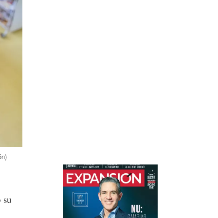
ón)
 su