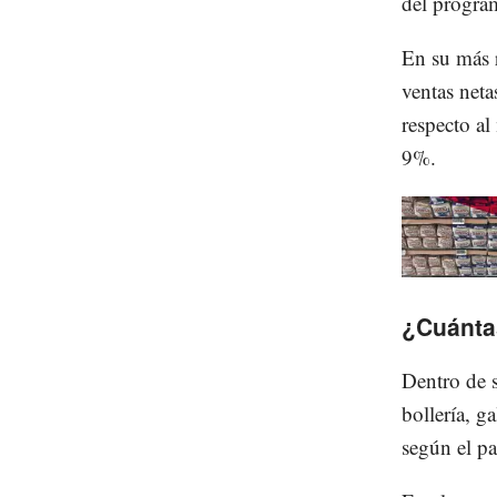
del progr
En su más r
ventas net
respecto al
9%.
¿Cuánta
Dentro de 
bollería, g
según el pa