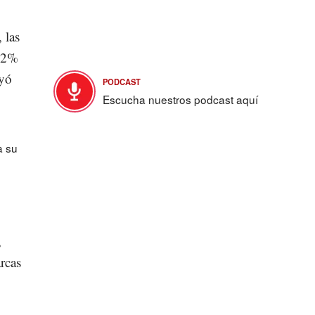
 las
1.2%
ayó
PODCAST
Escucha nuestros podcast aquí
a su
,
rcas