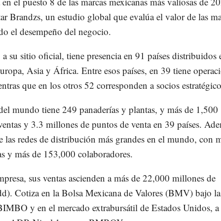
 en el puesto 8 de las marcas mexicanas más valiosas de 2
r Brandzs, un estudio global que evalúa el valor de las ma
ndo el desempeño del negocio.
a su sitio oficial, tiene presencia en 91 países distribuidos 
ropa, Asia y África. Entre esos países, en 39 tiene operac
entras que en los otros 52 corresponden a socios estratégico
 del mundo tiene 249 panaderías y plantas, y más de 1,500
ventas y 3.3 millones de puntos de venta en 39 países. Ad
e las redes de distribución más grandes en el mundo, con 
as y más de 153,000 colaboradores.
mpresa, sus ventas ascienden a más de 22,000 millones de
dd). Cotiza en la Bolsa Mexicana de Valores (BMV) bajo la
BIMBO y en el mercado extrabursátil de Estados Unidos, a 