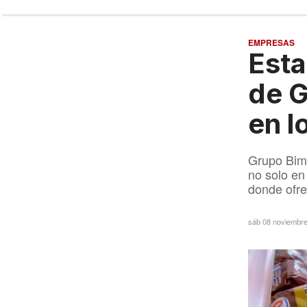
EMPRESAS
Esta
de G
en l
Grupo Bimb
no solo en
donde ofre
sáb 08 noviembr