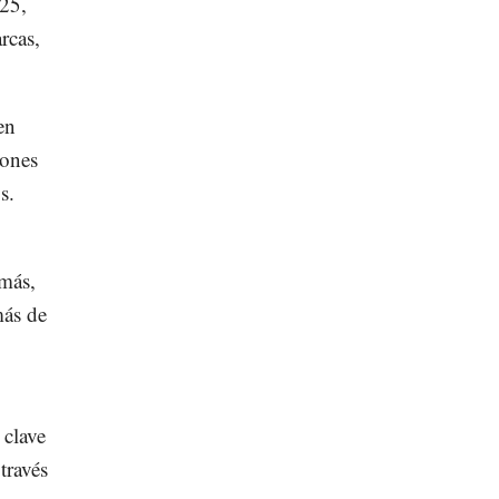
025,
rcas,
en
iones
s.
emás,
más de
 clave
través