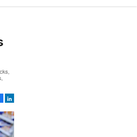
s
cks,
s,
Facebook
LinkedIn