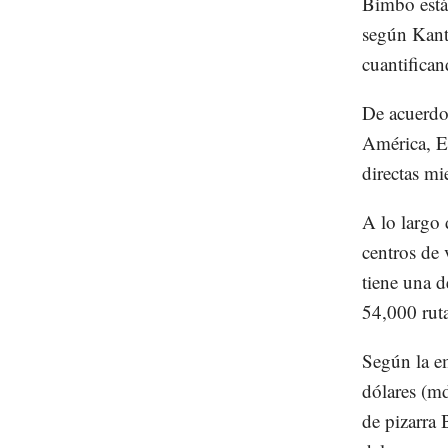
Bimbo está
según Kanta
cuantifica
De acuerdo 
América, Eu
directas mi
A lo largo
centros de 
tiene una d
54,000 rut
Según la e
dólares (m
de pizarra 