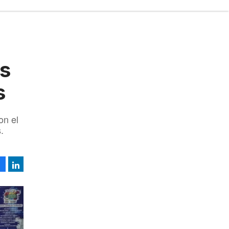
us
s
on el
.
Facebook
LinkedIn