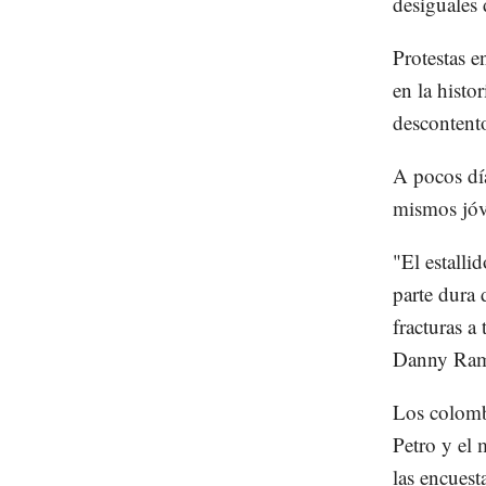
desiguales 
Protestas 
en la hist
descontent
A pocos día
mismos jóve
"El estalli
parte dura 
fracturas a
Danny Ramí
Los colombi
Petro y el 
las encuest