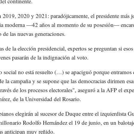
del continente.
en 2019, 2020 y 2021: paradójicamente, el presidente más j
oria moderna —42 años al momento de su posesión— encaró
o de las nuevas generaciones.
s de la elección presidencial, expertos se preguntan si esos
nes pasarán de la indignación al voto.
do social no está resuelto (…) se apaciguó porque entramos 
de la campaña y se supone que las democracias dirimen esa
 través de los procesos electorales", aseguró a la AFP el exp
rez, de la Universidad del Rosario.
anos elegirán al sucesor de Duque entre el izquierdista G
millonario Rodolfo Hernández el 19 de junio, en un balotaj
as anticipan muy reñido.