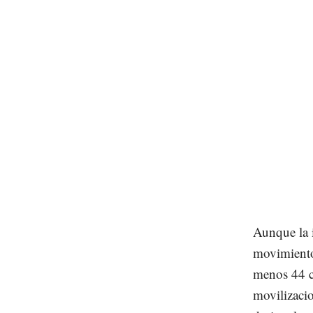
Aunque la i
movimiento
menos 44 c
movilizaci