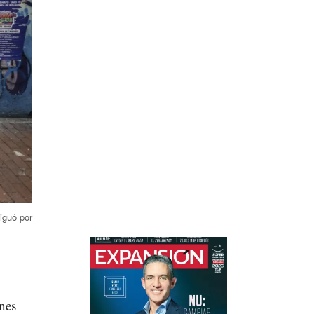
iguó por
enes