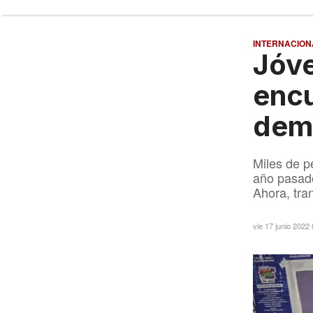
INTERNACION
Jóv
encu
dema
Miles de p
año pasado
Ahora, tra
vie 17 junio 2022