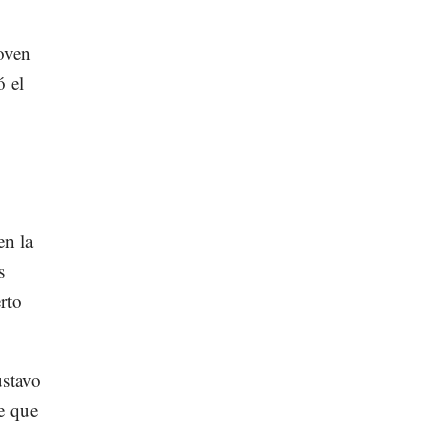
oven
 el
en la
s
erto
ustavo
e que