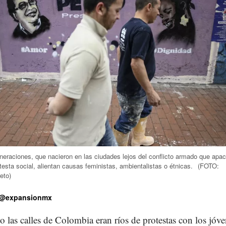
eraciones, que nacieron en las ciudades lejos del conflicto armado que apac
testa social, alientan causas feministas, ambientalistas o étnicas.
(FOTO:
eto)
@expansionmx
 las calles de Colombia eran ríos de protestas con los jóv