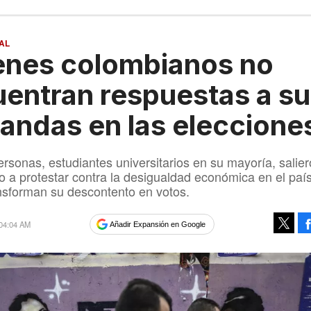
AL
enes colombianos no
entran respuestas a s
ndas en las eleccione
ersonas, estudiantes universitarios en su mayoría, salier
 a protestar contra la desigualdad económica en el país
nsforman su descontento en votos.
 04:04 AM
Añadir Expansión en Google
Tweet