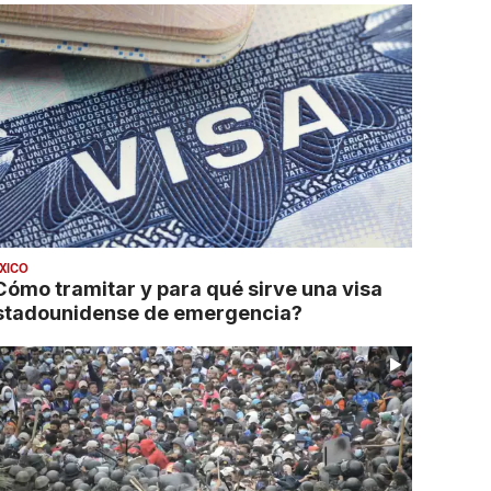
XICO
Cómo tramitar y para qué sirve una visa
stadounidense de emergencia?