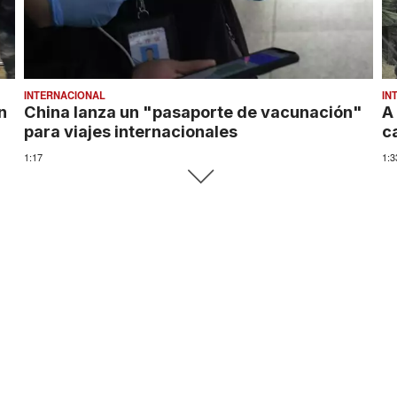
INTERNACIONAL
IN
n
China lanza un "pasaporte de vacunación"
A
para viajes internacionales
c
1:17
1:3