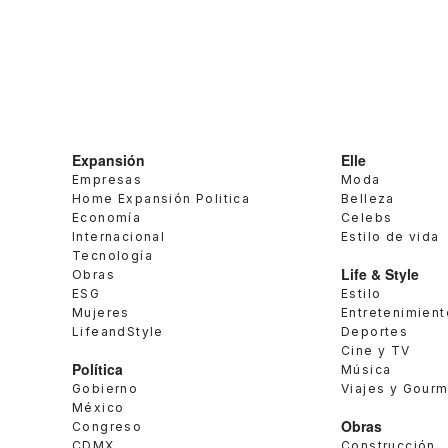
Expansión
Elle
Empresas
Moda
Home Expansión Politica
Belleza
Economía
Celebs
Internacional
Estilo de vida
Tecnología
Life & Style
Obras
ESG
Estilo
Mujeres
Entretenimient
LifeandStyle
Deportes
Cine y TV
Política
Música
Gobierno
Viajes y Gour
México
Obras
Congreso
CDMX
Construcción