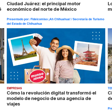
Ciudad Juárez: el principal motor
L
é
económico del norte de México
m
Presentado por:
Fideicomiso ¡Ah Chihuahua! / Secretaría de Turismo
del Estado de Chihuahua
EMPRESAS
TE
Cómo la revolución digital transformó el
C
modelo de negocio de una agencia de
d
viajes
Pr