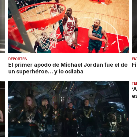
DEPORTES
EN
El primer apodo de Michael Jordan fue el de
Fi
un superhéroe… y lo odiaba
TE
‘
es