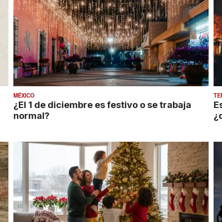
MÉXICO
TE
¿El 1 de diciembre es festivo o se trabaja
E
normal?
¿