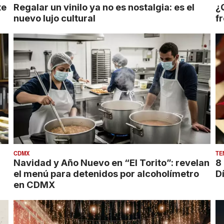
te
Regalar un vinilo ya no es nostalgia: es el
¿
nuevo lujo cultural
f
CDMX
TE
Navidad y Año Nuevo en “El Torito”: revelan
8
el menú para detenidos por alcoholímetro
D
en CDMX