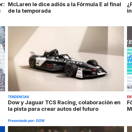
r:
McLaren le dice adiós a la Fórmula E al final
¿
u
de la temporada
i
TENDENCIAS
EN
a
Dow y Jaguar TCS Racing, colaboración en
F
la pista para crear autos del futuro
M
Presentado por:
DOW