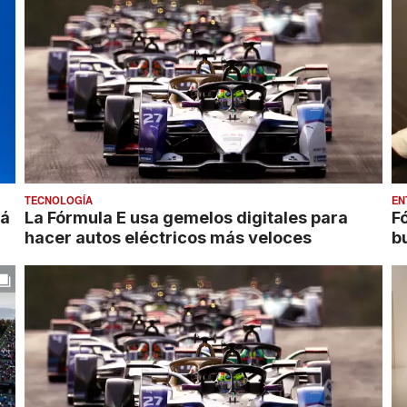
TECNOLOGÍA
EN
rá
La Fórmula E usa gemelos digitales para
F
hacer autos eléctricos más veloces
b