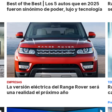
Best of the Best | Los 5 autos que en 2025
R
fueron sinónimo de poder, lujo y tecnología
se
EMPRESAS
TE
La versión eléctrica del Range Rover será
R
una realidad el próximo año
c
Pr