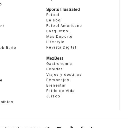
o
Sports Illustrated
Futbol
Beisbol
Futbol Americano
met
Basquetbol
Más Deporte
Lifestyle
Revista Digital
obiliario
MexBest
Gastronomía
Bebidas
Viajes y destinos
Personajes
te
Bienestar
Estilo de Vida
Jurado
enibles