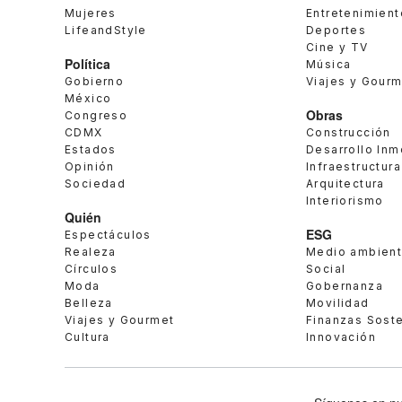
Mujeres
Entretenimient
LifeandStyle
Deportes
Cine y TV
Política
Música
Gobierno
Viajes y Gour
México
Obras
Congreso
CDMX
Construcción
Estados
Desarrollo Inm
Opinión
Infraestructura
Sociedad
Arquitectura
Interiorismo
Quién
ESG
Espectáculos
Realeza
Medio ambien
Círculos
Social
Moda
Gobernanza
Belleza
Movilidad
Viajes y Gourmet
Finanzas Sost
Cultura
Innovación