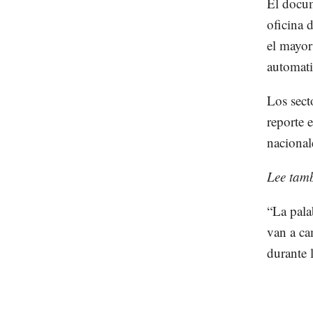
El docum
oficina 
el mayor
automati
Los sect
reporte 
nacional
Lee tam
“La pala
van a ca
durante 