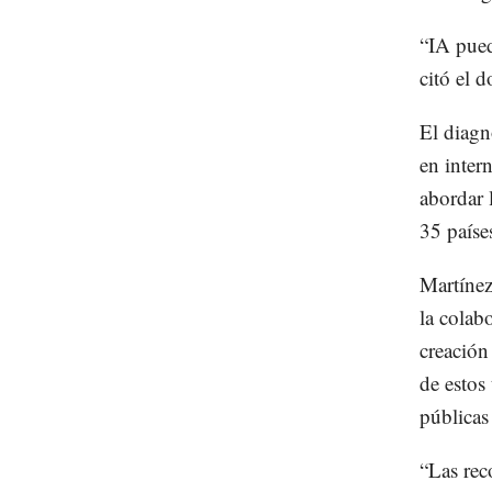
“IA pued
citó el 
El diagn
en inter
abordar 
35 paíse
Martínez
la colab
creación
de estos
públicas
“Las rec