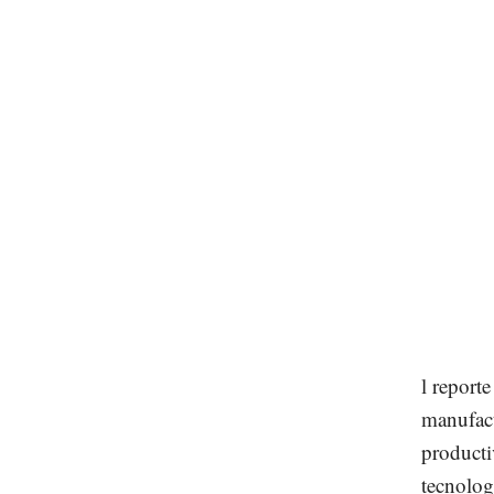
l report
manufact
producti
tecnolog