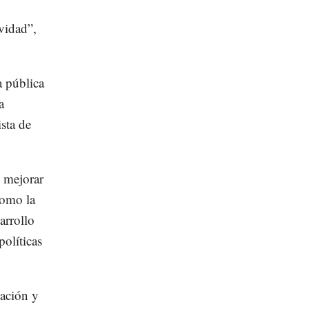
vidad”,
a pública
a
sta de
e mejorar
como la
arrollo
políticas
cación y