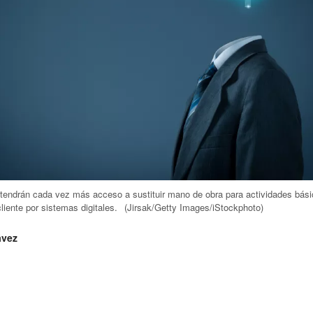
endrán cada vez más acceso a sustituir mano de obra para actividades bási
cliente por sistemas digitales.
(Jirsak/Getty Images/iStockphoto)
ávez