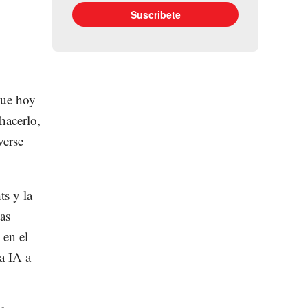
que hoy
 hacerlo,
verse
ts y la
as
 en el
a IA a