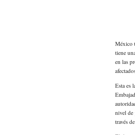
México t
tiene una
en las p
afectado
Esta es 
Embajada
autorida
nivel de
través d