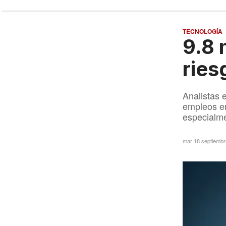
TECNOLOGÍA
9.8 
ries
Analistas 
empleos en
especialme
mar 18 septiemb