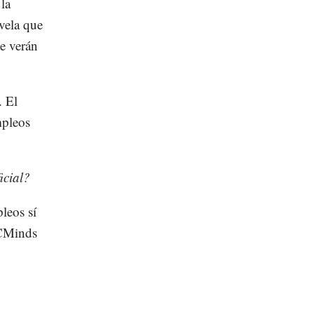
la
evela que
se verán
. El
mpleos
icial?
leos sí
A CMinds