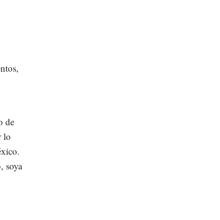
ntos,
o de
 lo
éxico.
, soya