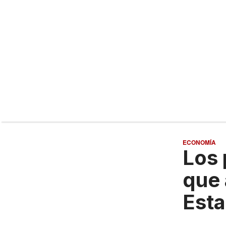
ECONOMÍA
Los
que 
Est