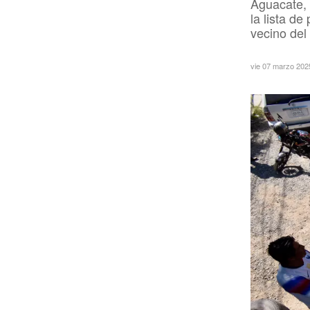
Aguacate, f
la lista d
vecino del
vie 07 marzo 202