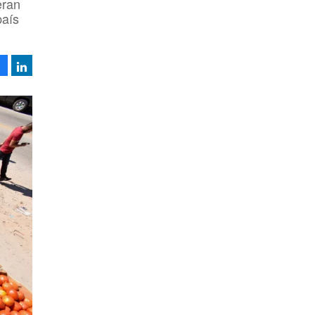
eran
país
Facebook
LinkedIn