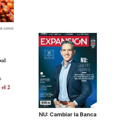
ses como
pal
s
 el 2
NU: Cambiar la Banca