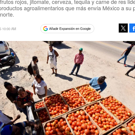
rutos rojos, jitomate, cerveza, tequila y carne de res lid
e productos agroalimentarios que más envía México a su 
 norte.
5 10:00 AM
Añadir Expansión en Google
Tweet