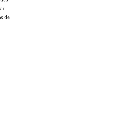
por
as de