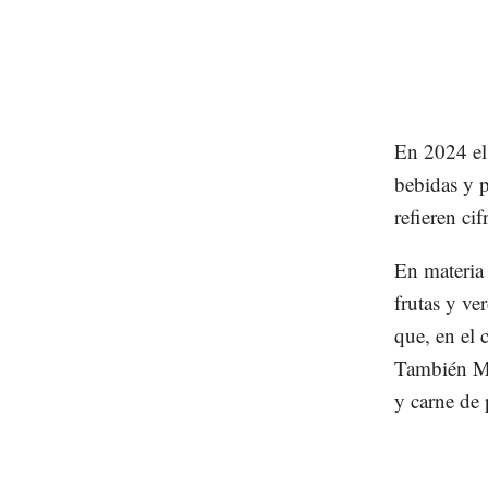
En 2024 el
bebidas y p
refieren ci
En materia
frutas y ve
que, en el
También Mé
y carne de