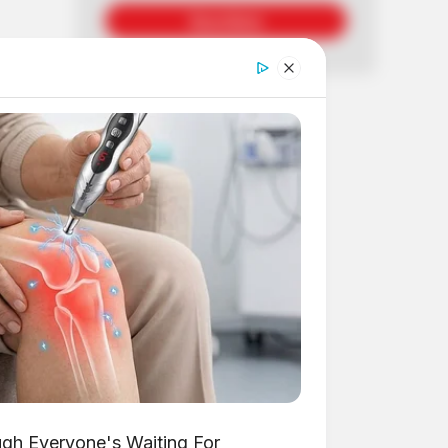
s
iendo