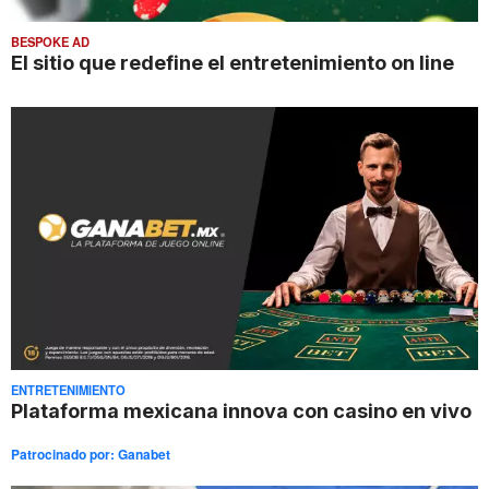
BESPOKE AD
El sitio que redefine el entretenimiento on line
ENTRETENIMIENTO
Plataforma mexicana innova con casino en vivo
Patrocinado por:
Ganabet