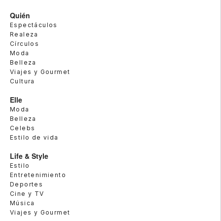
Quién
Espectáculos
Realeza
Círculos
Moda
Belleza
Viajes y Gourmet
Cultura
Elle
Moda
Belleza
Celebs
Estilo de vida
Life & Style
Estilo
Entretenimiento
Deportes
Cine y TV
Música
Viajes y Gourmet