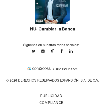
NU: Cambiar la Banca
Síguenos en nuestras redes sociales:
expansionmx
expansionmx
ExpansionMex
expansion
@expansion.mx
Business/Finance
© 2026 DERECHOS RESERVADOS EXPANSIÓN, S.A. DE C.V.
PUBLICIDAD
COMPLIANCE