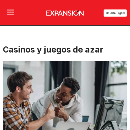
Revista Digital
Casinos y juegos de azar