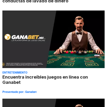
conductas de lavado de dinero
ENTRETENIMIENTO
Encuentra increíbles juegos en línea con
Ganabet
Presentado por:
Ganabet