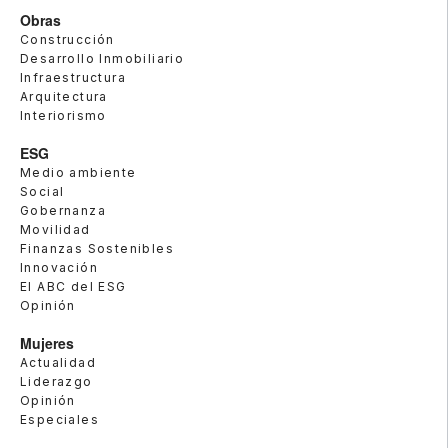
Obras
Construcción
Desarrollo Inmobiliario
Infraestructura
Arquitectura
Interiorismo
ESG
Medio ambiente
Social
Gobernanza
Movilidad
Finanzas Sostenibles
Innovación
El ABC del ESG
Opinión
Mujeres
Actualidad
Liderazgo
Opinión
Especiales