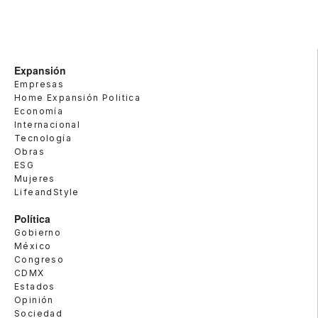
Expansión
Empresas
Home Expansión Politica
Economía
Internacional
Tecnología
Obras
ESG
Mujeres
LifeandStyle
Política
Gobierno
México
Congreso
CDMX
Estados
Opinión
Sociedad