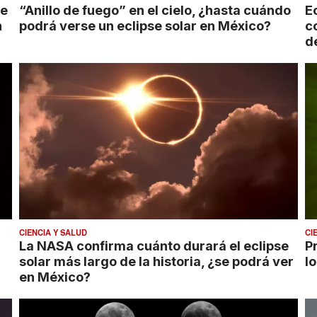
le
“Anillo de fuego” en el cielo, ¿hasta cuándo
E
n
podrá verse un eclipse solar en México?
c
d
CIENCIA Y SALUD
CI
La NASA confirma cuánto durará el eclipse
Pr
solar más largo de la historia, ¿se podrá ver
lo
en México?