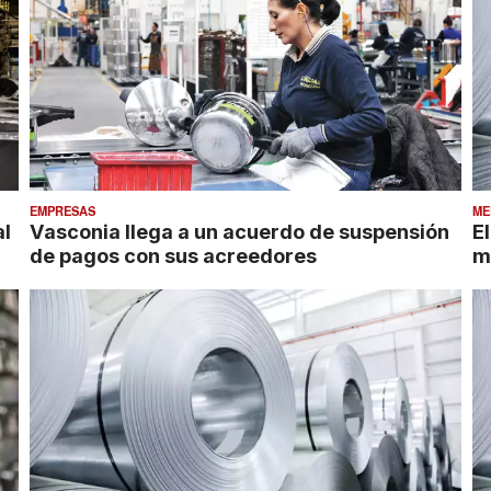
EMPRESAS
ME
al
Vasconia llega a un acuerdo de suspensión
E
de pagos con sus acreedores
m