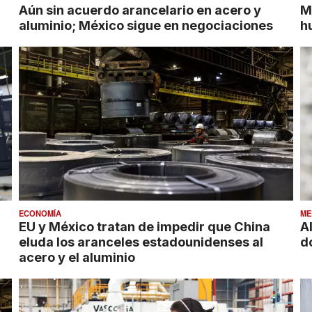
Aún sin acuerdo arancelario en acero y
M
aluminio; México sigue en negociaciones
h
ECONOMÍA
ME
l
EU y México tratan de impedir que China
A
eluda los aranceles estadounidenses al
d
acero y el aluminio