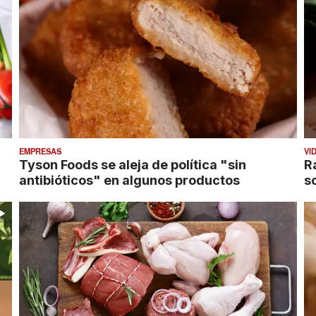
EMPRESAS
VI
Tyson Foods se aleja de política "sin
R
antibióticos" en algunos productos
s