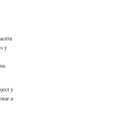
zación
os y
ma.
ject y
onar a