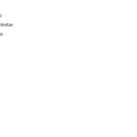
e
testas
a.