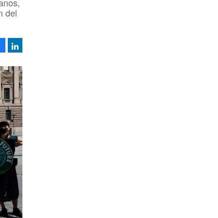
anos,
n del
Facebook
LinkedIn