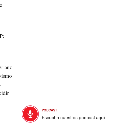
e
P:
er año
ivismo
s
cidir
PODCAST
Escucha nuestros podcast aquí