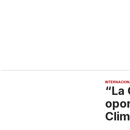
INTERNACION
“La 
opor
Clim