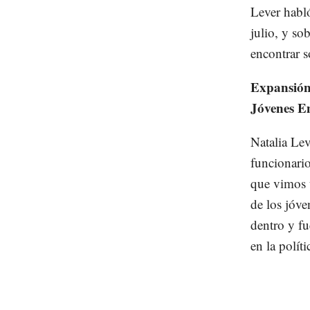
Lever habló
julio, y s
encontrar s
Expansión
Jóvenes E
Natalia Le
funcionario
que vimos 
de los jóv
dentro y fu
en la políti