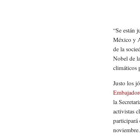
“Se están j
México y A
de la socie
Nobel de la
climáticos 
Justo los j
Embajadore
la Secretar
activistas
participará
noviembre.